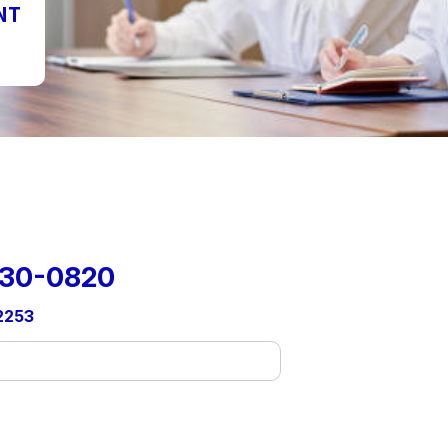
NT
30-0820
2253