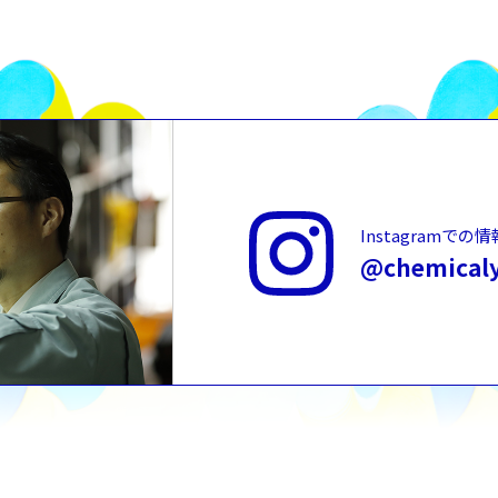
Instagramで
@chemical