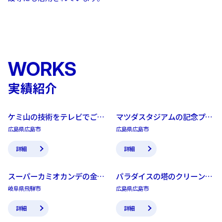
WORKS
実績紹介
ケミ山の技術をテレビでご紹
マツダスタジアムの記念プレ
介いただきました。
ートをキレイに！
広島県広島市
広島県広島市
詳細
詳細
スーパーカミオカンデの金属
パラダイスの塔のクリーンナ
表面処理
ップ
岐阜県飛騨市
広島県広島市
詳細
詳細