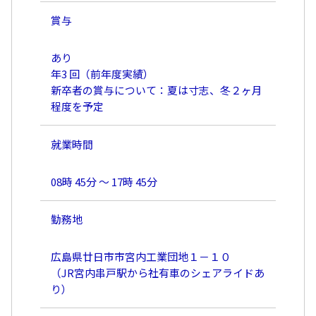
賞与
あり
年3 回（前年度実績）
新卒者の賞与について：夏は寸志、冬２ヶ月
程度を予定
就業時間
08時 45分 〜 17時 45分
勤務地
広島県廿日市市宮内工業団地１－１０
（JR宮内串戸駅から社有車のシェアライドあ
り）