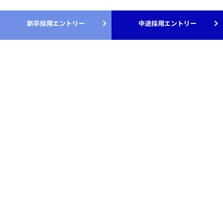
新卒採用エントリー
中途採用エントリー
会社説明会・インターン情報はこちら
RECRUIT
採用について
新卒採用
中途採用
募集要項
募集要項