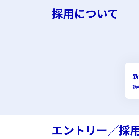
採用について
新
募
エントリー／
採