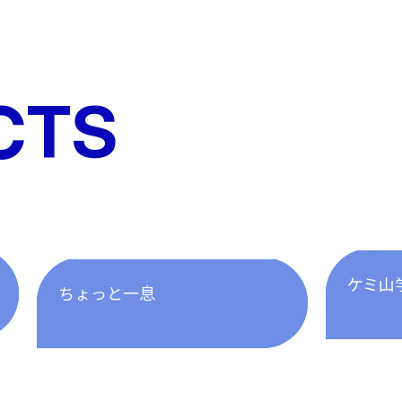
CTS
ケミ山
ちょっと一息